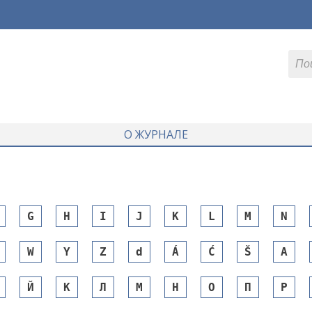
О ЖУРНАЛЕ
G
H
I
J
K
L
M
N
W
Y
Z
d
Á
Ć
Š
А
Й
К
Л
М
Н
О
П
Р