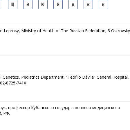
Щ
Э
Ю
Я
д
ж
к
 of Leprosy, Ministry of Health of The Russian Federation, 3 Ostrovsk
cal Genetics, Pediatrics Department, "Teófilo Dávila" General Hospital,
0002-8725-741X
аук, профессор Кубанского государственного медицинского
, РФ.