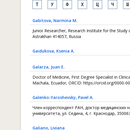
Т
У
Ф
Х
Ц
Ч
Ш
Gabitova
, Narmina M.
Junior Researcher, Research Institute for the Study
Astrakhan 414057, Russia
Gaidukova
, Ksenia A.
Galarza
, Juan E.
Doctor of Medicine, First Degree Specialist in Clini
Machala, Ecuador, ORCID: https://orcid.org/0000-
Galenko-Yaroshevsky
, Pavel A.
Член-корреспондент РАН, доктор медицинских н
университета, ул. Седина, 4, г. Краснодар, 350063
Galiano
, Liviana