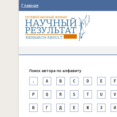
Главная
Поиск автора по алфавиту
.
A
B
C
D
E
F
P
Q
R
S
T
U
V
В
Г
Д
Е
Ж
З
И