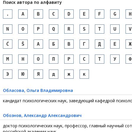
Поиск автора по алфавиту
.
A
B
C
D
E
F
G
H
N
O
P
Q
R
S
T
U
V
Ć
Š
А
Б
В
Г
Д
Е
Ж
М
Н
О
П
Р
С
Т
У
Ф
Э
Ю
Я
д
ж
к
Обласова
, Ольга Владимировна
кандидат психологических наук, заведующий кафедрой психол
Обознов
, Александр Александрович
доктор психологических наук, профессор, главный научный со
российской академии наук.