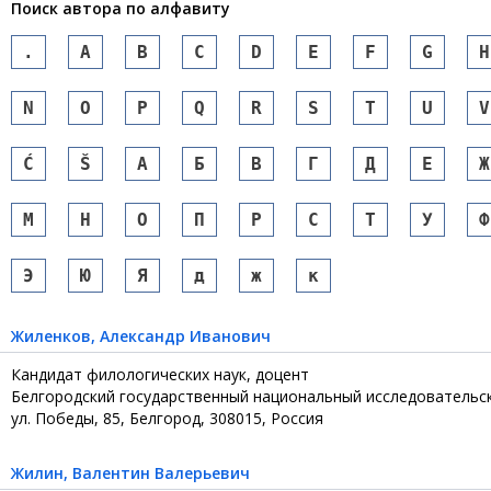
Поиск автора по алфавиту
.
A
B
C
D
E
F
G
H
N
O
P
Q
R
S
T
U
V
Ć
Š
А
Б
В
Г
Д
Е
Ж
М
Н
О
П
Р
С
Т
У
Ф
Э
Ю
Я
д
ж
к
Жиленков
, Александр Иванович
Кандидат филологических наук, доцент
Белгородский государственный национальный исследовательс
ул. Победы, 85, Белгород, 308015, Россия
Жилин
, Валентин Валерьевич