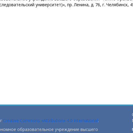
едовательский университет)», пр. Ленина, д. 76, г. Челябинск, 4
er
Creative Commons «Attribution» 4.0 International
.
тономное образовательное учреждение высшего