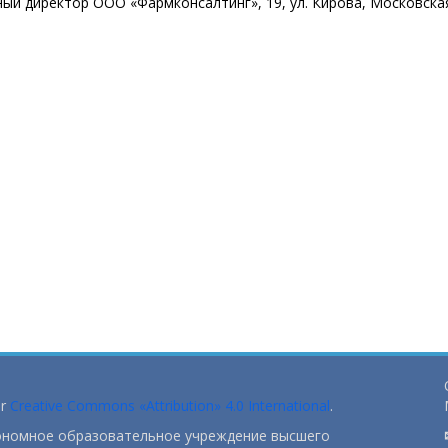
ный директор ООО «Фармконсалтинг», 19, ул. Кирова, Московска
er
Creative Commons «Attribution» 4.0 International
.
тономное образовательное учреждение высшего