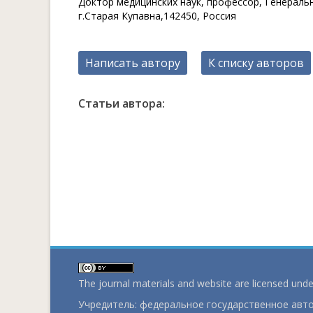
Доктор медицинских наук, профессор, Генераль
г.Старая Купавна,142450, Россия
Написать автору
К списку авторов
Статьи автора:
The journal materials and website are licensed und
Учредитель: федеральное государственное ав