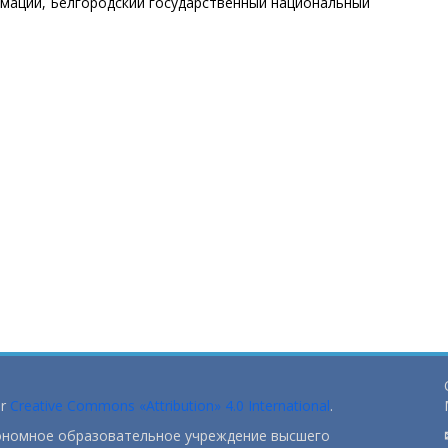
рмации, Белгородский государственный национальный
er
Creative Commons «Attribution» 4.0 International
.
тономное образовательное учреждение высшего