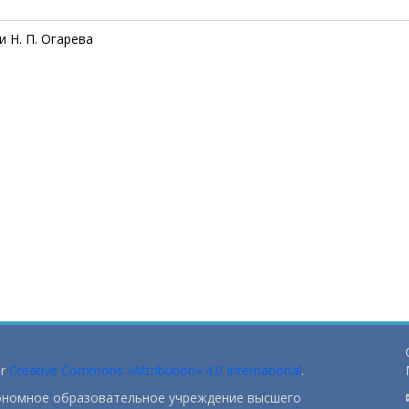
 Н. П. Огарева
er
Creative Commons «Attribution» 4.0 International
.
тономное образовательное учреждение высшего